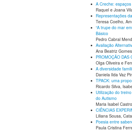
A Creche: espaços 
Raquel e Joana Vi
Representações da
Teresa Coelho, Am
“A trupe do mar em 
Básico
Pedro Cabral Mende
Avaliação Alternat
Ana Beatriz Gomes 
PROMOÇÃO DAS C
Olga Oliveira e Fe
A diversidade famil
Daniela Ilda Vaz P
TPACK: uma propost
Ricardo Silva, Isab
Utilização do trei
do Autismo
Maria Isabel Castr
CIÊNCIAS EXPERI
Liliana Sousa, Cat
Poesia entre saber
Paula Cristina Fer