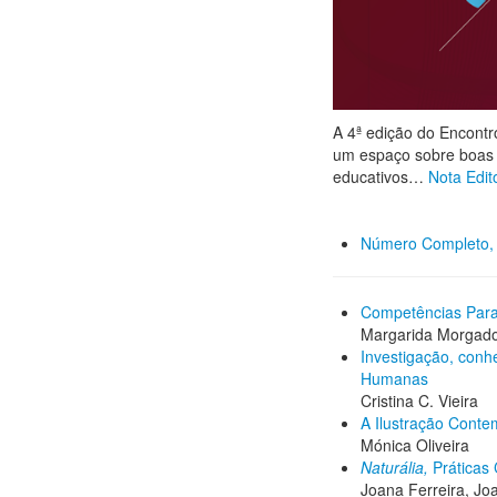
A 4ª edição do Encontr
um espaço sobre boas p
educativos…
Nota Edito
Número Completo,
Competências Para 
Margarida Morgad
Investigação, conhe
Humanas
Cristina C. Vieira
A Ilustração Cont
Mónica Oliveira
Naturália,
Práticas
Joana Ferreira, J