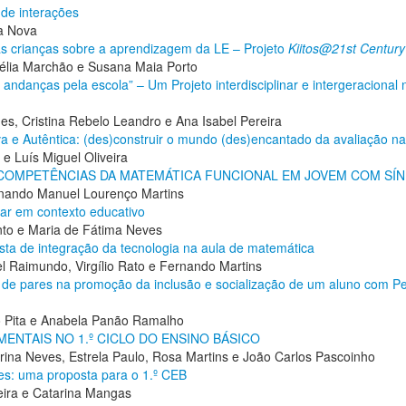
de interações
la Nova
s crianças sobre a aprendizagem da LE – Projeto
Kiitos@21st
Century
élia Marchão e Susana Maia Porto
andanças pela escola” – Um Projeto interdisciplinar e intergeracional 
s, Cristina Rebelo Leandro e Ana Isabel Pereira
iva e Autêntica: (des)construir o mundo (des)encantado da avaliação 
e Luís Miguel Oliveira
OMPETÊNCIAS DA MATEMÁTICA FUNCIONAL EM JOVEM COM SÍN
rnando Manuel Lourenço Martins
iar em contexto educativo
into e Maria de Fátima Neves
a de integração da tecnologia na aula de matemática
el Raimundo, Virgílio Rato e Fernando Martins
no de pares na promoção da inclusão e socialização de um aluno com P
o Pita e Anabela Panão Ramalho
MENTAIS NO 1.º CICLO DO ENSINO BÁSICO
arina Neves, Estrela Paulo, Rosa Martins e João Carlos Pascoinho
es: uma proposta para o 1.º CEB
reira e Catarina Mangas